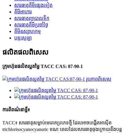
សារធាតុគីមីផ្សេងទៀត
គីមីអាហារ
សារធាតុព្យាបាលទឹក
សារធាតុគីមីប្រចាំថ្ងៃ
គីមីឧស្សាហកម្ម
បន្ទះសូឡា
ផលិតផលពិសេស
ក្រុមហ៊ុនផលិតល្អតម្លៃ TACC CAS: 87-90-1
ការពិពណ៌នាខ្លី៖
TACC៖ សារធាតុសម្លាប់មេរោគប្រភេទថ្មី ដែលអាចបង្កើតអាស៊ីត
trichlorisocyanocyanuric ខណៈពេលដែលសារធាតុចុងក្រោយនឹងបន្ត