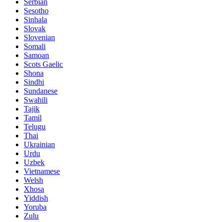
Serbian
Sesotho
Sinhala
Slovak
Slovenian
Somali
Samoan
Scots Gaelic
Shona
Sindhi
Sundanese
Swahili
Tajik
Tamil
Telugu
Thai
Ukrainian
Urdu
Uzbek
Vietnamese
Welsh
Xhosa
Yiddish
Yoruba
Zulu