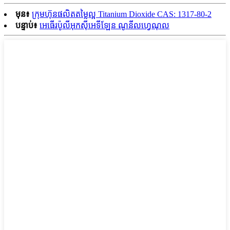
មុន៖
ក្រុមហ៊ុនផលិតតម្លៃល្អ Titanium Dioxide CAS: 1317-80-2
បន្ទាប់៖
អេធើរប៉ូលីអុកស៊ីអេទីឡែន ណូនីលហ្វេណុល