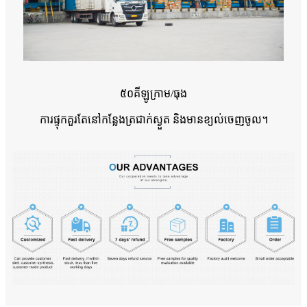
៥០គីឡូក្រាម/ធុង
ការផ្ទុកគួរតែនៅកន្លែងត្រជាក់ស្ងួត និងមានខ្យល់ចេញចូល។