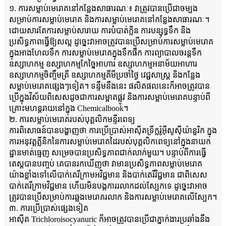
១. ការសម្លាប់មេរោគនៅកន្លែងសាធារណៈ៖ វាត្រូវបានប្រើជាចម្បង
សម្រាប់ការសម្លាប់មេរោគ និងការសម្លាប់មេរោគនៅកន្លែងសាធារណៈ។
ដោយសារតែការសម្លាប់សារាយ ការបំបាត់ក្លិន ការបន្សុទ្ធទឹក និង
ប្រសិទ្ធភាពធ្វើឱ្យសល្អ ដូច្នេះវាអាចត្រូវបានប្រើសម្រាប់ការសម្លាប់មេរោគ
ក្នុងអាងហែលទឹក ការសម្លាប់មេរោគក្នុងទឹកផឹក ការព្យាបាលចរន្តទឹក
ឧស្សាហកម្ម ឧស្សាហកម្មកែច្នៃអាហារ ឧស្សាហកម្មអនាម័យអាហារ
ឧស្សាហកម្មចិញ្ចឹមត្រី ឧស្សាហកម្មគីមីប្រចាំថ្ងៃ វេជ្ជសាស្ត្រ និងកន្លែង
សម្លាប់មេរោគផ្សេងៗទៀត។ ទន្ទឹមនឹងនេះ ផលិតផលនេះក៏អាចត្រូវបាន
ប្រើក្នុងវិស័យពិសេសដូចជាការសម្អាតផ្លូវ និងការសម្លាប់មេរោគបន្ទាប់ពី
គ្រោះមហន្តរាយនៅក្នុង Chemicalbook។
២. ការសម្លាប់មេរោគរបស់បុគ្គលិកមន្ទីរពេទ្យ
ការពិសោធន៍បានបង្ហាញថា ការប្រើប្រាស់អាស៊ីតទ្រីក្លរ៉ូអ៊ីសូស៊ីយ៉ានួរិក ក្នុង
ការអនុវត្តគ្លីនិកនៃការសម្លាប់មេរោគដៃរបស់បុគ្គលិកពេទ្យនៅក្នុងនាយក
ដ្ឋានមាត់ធ្មេញ សម្រេចបានប្រសិទ្ធភាពជាក់លាក់មួយ។ បន្ទាប់ពីការធ្វើ
តេស្តបានបញ្ចប់ គេបានរកឃើញថា វាមានប្រសិទ្ធភាពសម្លាប់មេរោគ
យ៉ាងខ្លាំងទៅលើបាក់តេរីក្រាមអវិជ្ជមាន និងបាក់តេរីវិជ្ជមាន ជាពិសេស
បាក់តេរីក្រាមវិជ្ជមាន ហើយមិនបង្កការរលាកដល់ស្បែកទេ ដូច្នេះវាអាច
ត្រូវបានប្រើសម្រាប់ការឆ្លងមេរោគរលាក និងការសម្លាប់មេរោគលើស្បែក។
៣. ការប្រើប្រាស់ផ្សេងទៀត
អាស៊ីត Trichloroisocyanuric ក៏អាចត្រូវបានប្រើជាភ្នាក់ងារប្រឆាំងនឹង