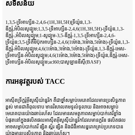
សទិសន័យ
1,3,5-ទ្រីអាហ្សីន-2,4,6-(1H,3H,5H)ទ្រីយ៉ូន,1,3-
ឌីក្លរ៉ូ,អំបិលសូដ្យូម;1,3,5-ទ្រីអាហ្សីន-2,4,6(1H,3H,5H)-ទ្រីយ៉ូន,1,3-
ឌីក្លរ៉ូ-,អំបិលសូដ្យូម;1-សូដ្យូម-3,5-ឌីក្លរ៉ូ-1,3,5-ទ្រីអាហ្សីន-2,4,6-
ទ្រីយ៉ូន;3,5-ទ្រីគីមីប៊ុកអាហ្សីន-2,4,6(1ម៉ោង,3ម៉ោង,5ម៉ោង)-ទ្រីយ៉ូន,1,3-
ឌីក្លរ៉ូ-អំបិលសូដ្យូម;4,6(1ម៉ោង,3ម៉ោង,5ម៉ោង)-ទ្រីយ៉ូន,1,3-ឌីក្លរ៉ូ-អេស-
ទ្រីអាហ្សីន-អំបិលសូដ្យូម;4,6(1ម៉ោង,3ម៉ោង,5ម៉ោង)-ទ្រីយ៉ូន,ឌីក្លរ៉ូ-អេស-
ទ្រីអាហ្សីន-អំបិលសូដ្យូម;acl60;បាសូឡានឌីស៊ី(BASF)
ការអនុវត្តរបស់ TACC
អាស៊ីតទ្រីក្លរ៉ូអ៊ីសូស៊ីយ៉ានួរិក គឺជាថ្នាំសម្លាប់មេរោគដែលមានប្រសិទ្ធភាព
ខ្ពស់ មានជាតិពុលទាប មានវិសាលគមទូលំទូលាយ និងអាចសម្លាប់
មេរោគបានយ៉ាងឆាប់រហ័ស ដែលមានសមត្ថភាពសម្លាប់បាក់តេរីខ្លាំង
បំផុតនៅក្នុងផលិតផលអាស៊ីតអ៊ីសូស៊ីយ៉ានួរិកដែលមានក្លរីន ផលិតផល
អាចសម្លាប់បាក់តេរី ផ្សិត ស្ព័រ ផ្សិត និងជំងឺអាសន្នរោគគ្រប់ប្រភេទបាន
យ៉ាងមានប្រសិទ្ធភាព និងឆាប់រហ័ស។