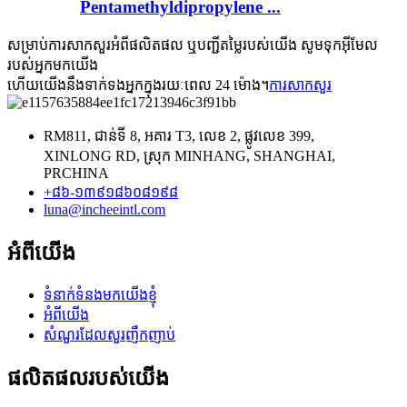
Pentamethyldipropylene ...
សម្រាប់ការសាកសួរអំពីផលិតផល ឬបញ្ជីតម្លៃរបស់យើង សូមទុកអ៊ីមែល
របស់អ្នកមកយើង
ហើយយើងនឹងទាក់ទងអ្នកក្នុងរយៈពេល 24 ម៉ោង។
ការសាកសួរ
RM811, ជាន់ទី 8, អគារ T3, លេខ 2, ផ្លូវលេខ 399,
XINLONG RD, ស្រុក MINHANG, SHANGHAI,
PRCHINA
+៨៦-១៣៩១៨៦០៨១៩៨
luna@incheeintl.com
អំពីយើង
ទំនាក់ទំនងមកយើងខ្ញុំ
អំពីយើង
សំណួរដែលសួរញឹកញាប់
ផលិតផលរបស់យើង