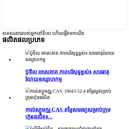
សរសេរសាររបស់អ្នកនៅទីនេះ ហើយផ្ញើវាមកយើង
ផលិតផល
ប្រភេទ
ប៊ូទីល អាសេតាត ភាពបរិសុទ្ធខ្ពស់៖ សារធាតុ
រំលាយឧស្សាហកម្ម
កាល់ស្យូមក្លរួ CAS តម្លៃសមរម្យសម្រាប់ក្រុម
ហ៊ុនផលិត៖...