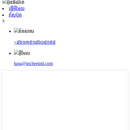
ផ្ញើអ៊ីមែល
វ៉ាសប៊ុត
x
+៨៦១៣៩១៨៦០៨១៩៨
luna@incheeintl.com