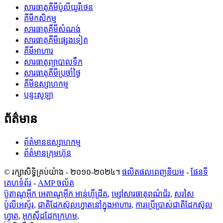
សារធាតុគីមីប៉ូលីយូរីថេន
គីមីកសិកម្ម
សារធាតុគីមីសំណង់
សារធាតុគីមីផ្សេងទៀត
គីមីអាហារ
សារធាតុព្យាបាលទឹក
សារធាតុគីមីប្រចាំថ្ងៃ
គីមីឧស្សាហកម្ម
បន្ទះសូឡា
ព័ត៌មាន
ព័ត៌មានឧស្សាហកម្ម
ព័ត៌មានក្រុមហ៊ុន
© រក្សាសិទ្ធិគ្រប់យ៉ាង - ២០១០-២០២៤។
ផលិតផលពេញនិយម
-
ផែនទី
គេហទំព័រ
-
AMP ចល័ត
ប៊ូតាណូអ៊ីក អេតាណូអ៊ីក អាន់ហ៊ីដ្រីត
,
ម្សៅសារធាតុពណ៌ជ័រ
,
សរសៃ
ប៉ូលីអេស្ទ័រ
,
ជាតិដែកស៊ុលហ្វាតនៅក្នុងអាហារ
,
ការប្រើប្រាស់ជាតិដែកស៊ុល
ហ្វាត
,
អុកស៊ីដដែកក្រហម
,