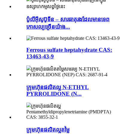
ប៉ូលីអ៊ីសូប៊ូទីន – សារធាតុរងដែលមានទេព
កោសល្យច្រើនយ៉ាង...
Ferrous sulfate heptahydrate CAS:
13463-43-9
ក្រុមហ៊ុនផលិតល្អ N-ETHYL
PYRROLIDONE (N...
ក្រុមហ៊ុនផលិតល្អតម្លៃ