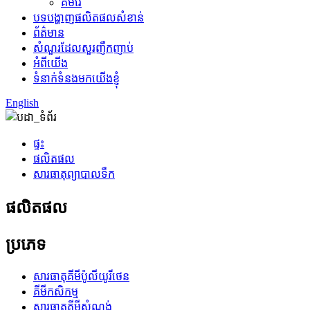
គីមីរ៉ែ
បទបង្ហាញផលិតផលសំខាន់
ព័ត៌មាន
សំណួរដែលសួរញឹកញាប់
អំពីយើង
ទំនាក់ទំនងមកយើងខ្ញុំ
English
ផ្ទះ
ផលិតផល
សារធាតុព្យាបាលទឹក
ផលិតផល
ប្រភេទ
សារធាតុគីមីប៉ូលីយូរីថេន
គីមីកសិកម្ម
សារធាតុគីមីសំណង់