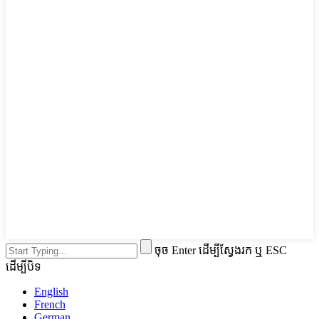
ចុច Enter ដើម្បីស្វែងរក ឬ ESC
ដើម្បីបិទ
English
French
German