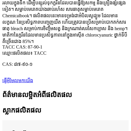
រលាយក្នុងទឹក ដើម្បីបន្សល់ទុកក្លរីនដែលបានធ្វើឱ្យសកម្ម និងគ្រឿងផ្សំផ្សេង
ទៀត។ សម្លាប់មេរោគយ៉ាងឆាប់រហ័ស សារធាតុសម្លាប់មេរោគ
Chemicalbook។ ផលិតផលនេះមានទម្រង់ជាអំបិលសូដ្យូម ដែលមាន
លក្ខណៈនៃប្រសិទ្ធភាពបញ្ចេញយឺត ហើយត្រូវបានប្រើសម្រាប់បោកគក់សារ
ធាតុ bleach សម្រាប់ការចិញ្ចឹមសត្វ និងក្រណាត់សរសៃកប្បាស និង hemp។
មាតិកានៃក្លរីនដែលមានប្រសិទ្ធភាពនៅក្នុងអាស៊ីត chlorocyanuric ថ្នាក់ទីបី
គឺច្រើនជាង 85%។
TACC CAS: 87-90-1
ឈ្មោះផលិតផល៖ TACC
CAS: ៨៧-៩០-១
ផ្ញើអ៊ីមែលមកយើង
ព័ត៌មានលម្អិតអំពីផលិតផល
ស្លាកផលិតផល