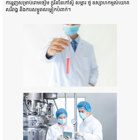
ការរួញសម្រាប់រោមចៀម ក្លរីននៃកៅស៊ូ សម្ភារៈថ្ម ឧស្សាហកម្មសំយោគ
សរីរាង្គ និងការសម្ងួតសម្លៀកបំពាក់។