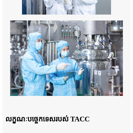
លក្ខណៈបច្ចេកទេសរបស់ TACC