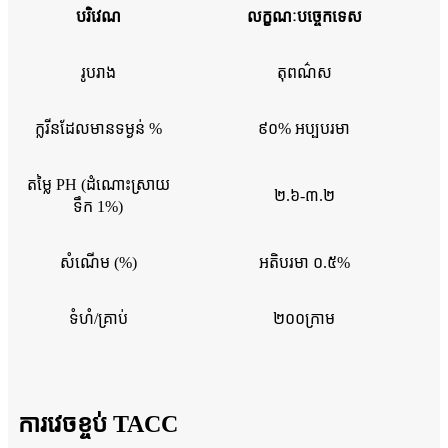
បរិវេណ
លក្ខណៈបច្ចេកទេស
រូបរាង
តុពណ៌ស
ក្លរីនដែលមានទម្ងន់ %
៩០% អប្បបរមា
តម្លៃ PH (ដំណោះស្រាយ
២.៦-៣.២
ទឹក 1%)
សំណើម (%)
អតិបរមា ០.៥%
ទំហំ/គ្រាប់
២០០ក្រាម
ការវេចខ្ចប់ TACC