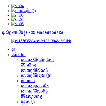
ទូរស័ព្ទមកយើងខ្ញុំ៖ +៨៦-១៣៩១៨៦០៨១៩៨
ផ្ទះ
ផលិតផល
សារធាតុគីមីប៉ូលីយូរីថេន
គីមីកសិកម្ម
សារធាតុគីមីសំណង់
សារធាតុគីមីផ្សេងទៀត
គីមីអាហារ
សារធាតុព្យាបាលទឹក
សារធាតុគីមីប្រចាំថ្ងៃ
គីមីឧស្សាហកម្ម
បន្ទះសូឡា